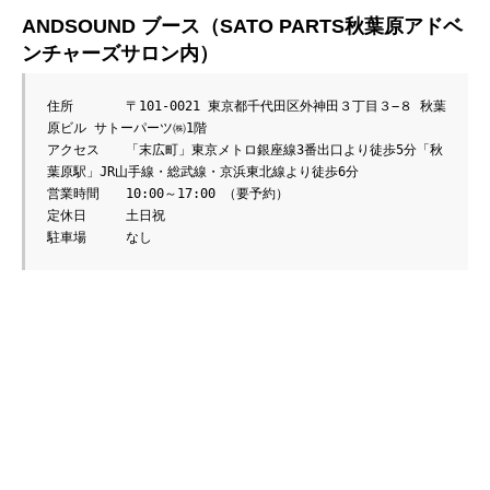
ANDSOUND ブース（SATO PARTS
秋葉原アドベ
ンチャーズサロン
内）
住所　　　　〒101-0021 東京都千代田区外神田３丁目３−８ 秋葉
原ビル サトーパーツ㈱1階

アクセス　　「末広町」東京メトロ銀座線3番出口より徒歩5分「秋
葉原駅」JR山手線・総武線・京浜東北線より徒歩6分

営業時間　　10:00～17:00 （要予約）

定休日　　　土日祝

駐車場　　　なし