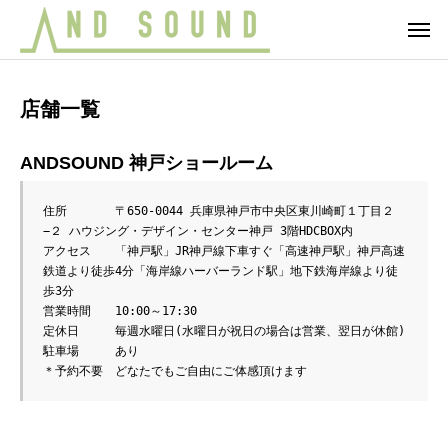
店舗一覧
ANDSOUND 神戸ショールーム
住所　　　　〒650-0044 兵庫県神戸市中央区東川崎町１丁目２
−２ ハウジング・デザイン・センター神戸 3階HDCBOX内

アクセス　　「神戸駅」JR神戸線下車すぐ「高速神戸駅」神戸高速
鉄道より徒歩4分「海岸線ハーバーランド駅」地下鉄海岸線より徒
歩3分

営業時間　　10:00～17:30

定休日　　　毎週水曜日(水曜日が祝日の場合は営業、翌日が休館)

駐車場　　　あり

＊予約不要　どなたでもご自由にご体感頂けます